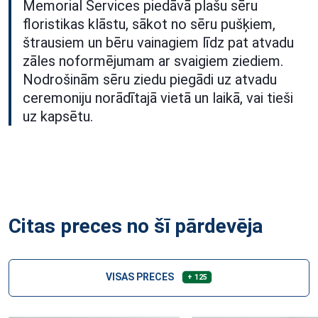
Memorial Services piedāvā plašu sēru
floristikas klāstu, sākot no sēru pušķiem,
štrausiem un bēru vainagiem līdz pat atvadu
zāles noformējumam ar svaigiem ziediem.
Nodrošinām sēru ziedu piegādi uz atvadu
ceremoniju norādītajā vietā un laikā, vai tieši
uz kapsētu.
Citas preces no šī pārdevēja
VISAS PRECES
+ 125