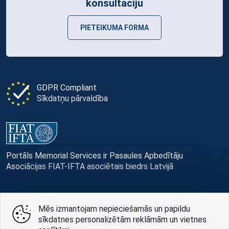
konsultāciju
PIETEIKUMA FORMA
GDPR Compliant
Sīkdatņu pārvaldība
Portāls Memorial Services ir Pasaules Apbedītāju
Asociācijas FIAT-IFTA asociētais biedrs Latvijā
Mēs izmantojam nepieciešamās un papildu
© Memorial Services, 2016 — 2026 pr3-g
sīkdatnes personalizētām reklāmām un vietnes