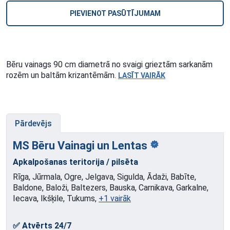
PIEVIENOT PASŪTĪJUMAM
Bēru vainags 90 cm diametrā no svaigi grieztām sarkanām
rozēm un baltām krizantēmām.
LASĪT VAIRĀK
Pārdevējs
MS Bēru Vainagi un
Lentas
Apkalpošanas teritorija / pilsēta
Rīga, Jūrmala, Ogre, Jelgava, Sigulda, Ādaži, Babīte,
Baldone, Baloži, Baltezers, Bauska, Carnikava, Garkalne,
Iecava, Ikšķile, Tukums,
+1 vairāk
✅ Atvērts 24/7