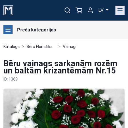
LV
Preču kategorijas
Katalogs
Sēru Floristika
Vainagi
Bēru vainags sarkanām rozēm
un baltām krizantēmām Nr.15
ID: 1369