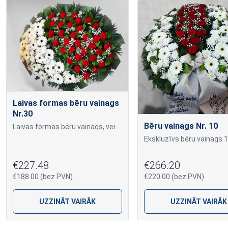
Laivas formas bēru vainags
Nr.30
Bēru vainags Nr. 10
Laivas formas bēru vainags, veidots no baltajām gerberām un sarkaniem neļķu ziediem.
€227.48
€266.20
€188.00 (bez PVN)
€220.00 (bez PVN)
UZZINĀT VAIRĀK
UZZINĀT VAIRĀK