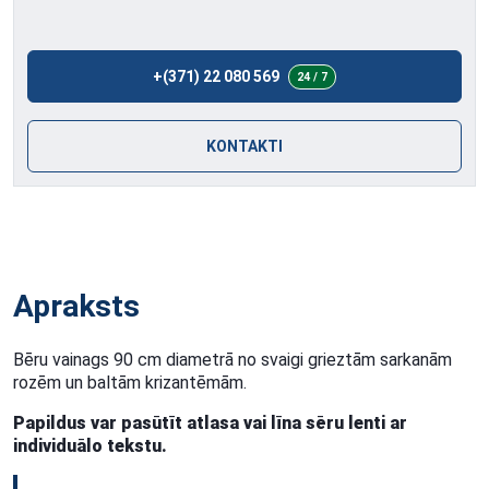
+(371) 22 080 569
24 / 7
KONTAKTI
Apraksts
Bēru vainags 90 cm diametrā no svaigi grieztām sarkanām
rozēm un baltām krizantēmām.
Papildus var pasūtīt atlasa vai līna sēru lenti ar
individuālo tekstu.