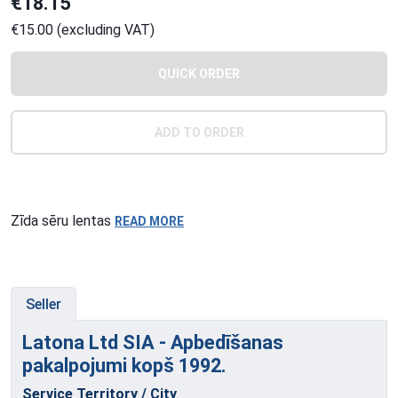
€18.15
€15.00 (excluding VAT)
QUICK ORDER
ADD TO ORDER
Zīda sēru lentas
READ MORE
Seller
Latona Ltd SIA - Apbedīšanas
pakalpojumi kopš
1992.
Service Territory / City