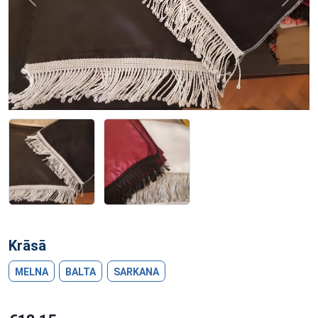
Previous
Next
Krāsā
MELNA
BALTA
SARKANA