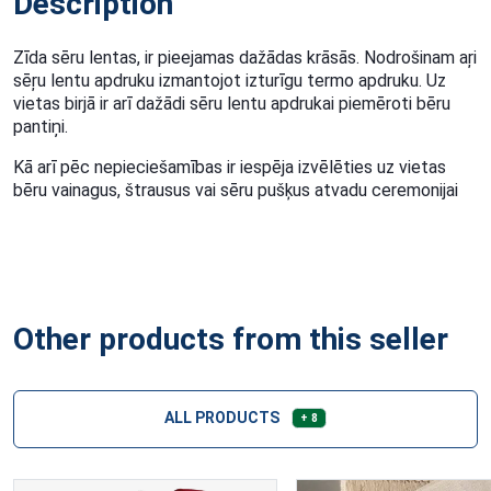
Description
Zīda sēru lentas, ir pieejamas dažādas krāsās. Nodrošinam aŗi
sēŗu lentu apdruku izmantojot izturīgu termo apdruku. Uz
vietas birjā ir arī dažādi sēru lentu apdrukai piemēroti bēru
pantiņi.
Kā arī pēc nepieciešamības ir iespēja izvēlēties uz vietas
bēru vainagus, štrausus vai sēru pušķus atvadu ceremonijai
Other products from this seller
ALL PRODUCTS
+ 8