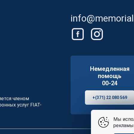
info@memorials
Немедленная
помощь
00-24
+(371) 22 080 569
ляется членом
онных услуг FIAT-
Мы испол
рекламы 