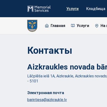
Услуги
Кладбища
Главная
Услуги
На 
Контакты
Aizkraukles novada
bār
Lāčplēša ielā 1A, Aizkraukle, Aizkraukles novads
- 5101
Электронная почта
barintiesa@aizkraukle.lv