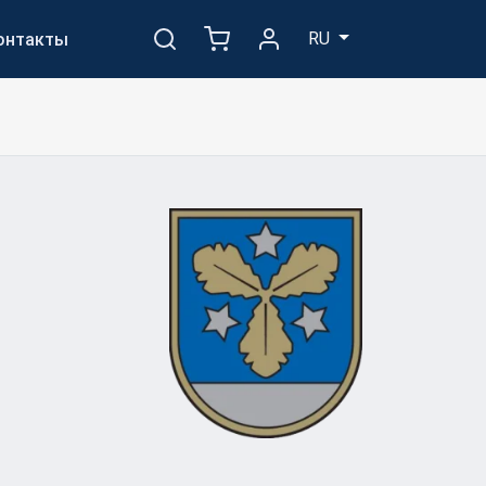
RU
онтакты