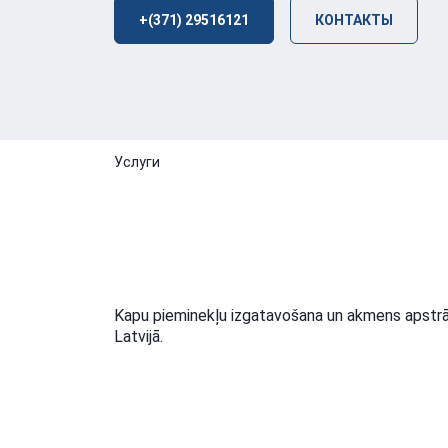
+(371) 29516121
КОНТАКТЫ
Услуги
Kapu pieminekļu izgatavošana un akmens apstrā
Latvijā.