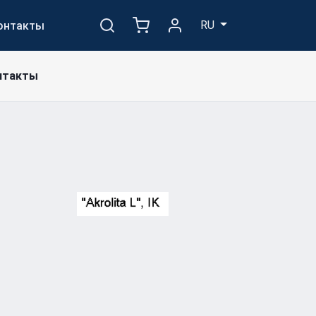
RU
онтакты
нтакты