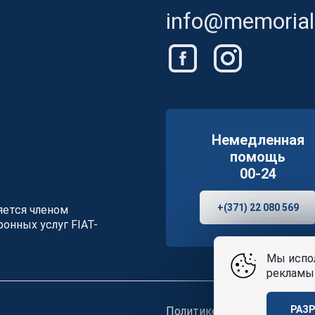
info@memorials
Немедленная
помощь
00-24
+(371) 22 080 569
ляется членом
онных услуг FIAT-
Мы испол
рекламы 
РАЗ
Политике конфиденциальн