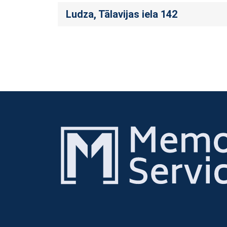
Ludza, Tālavijas iela 142