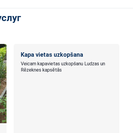
услуг
Kapa vietas uzkopšana
Veicam kapavietas uzkopšanu Ludzas un
Rēzeknes kapsētās