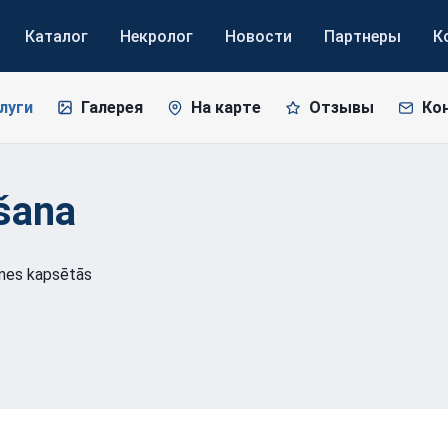
Каталог
Некролог
Новости
Партнеры
К
луги
Галерея
На карте
Отзывы
Ко
šana
nes kapsētās