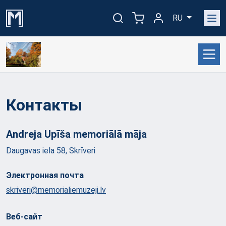
RU
Контакты
Andreja Upīša memoriālā
māja
Daugavas iela 58, Skrīveri
Электронная почта
skriveri@memorialiemuzeji.lv
Веб-сайт