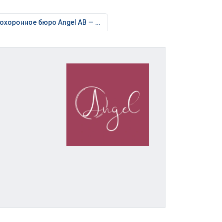
Angel AB — Ул. Золитудес 34К1 в Риге
Похоронное бюро Angel AB — Ул. Бикирниеку 35 в Риге