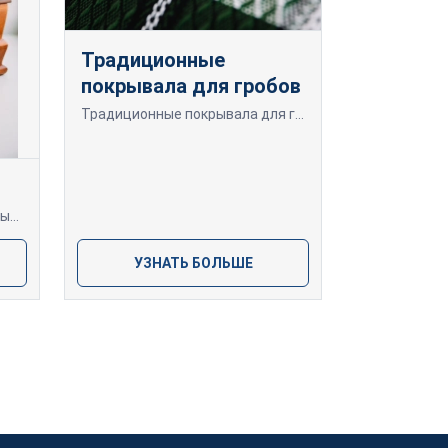
Традиционные
покрывала для гробов
Традиционные покрывала для гробов – сочетание традиций и уважения – это способ почтить память близких, воплощая культурное наследие и богатство традиций.
Деревянные урны — элегантный и натуральный способ сохранить память о любимом человеке. Изготовлены из высококачественного дерева.
УЗНАТЬ БОЛЬШЕ