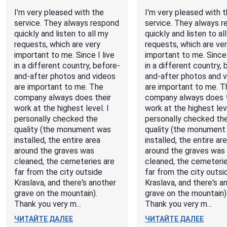
I'm very pleased with the
I'm very pleased with 
service. They always respond
service. They always 
quickly and listen to all my
quickly and listen to al
requests, which are very
requests, which are ve
important to me. Since I live
important to me. Since 
in a different country, before-
in a different country, 
and-after photos and videos
and-after photos and 
are important to me. The
are important to me. T
company always does their
company always does t
work at the highest level. I
work at the highest leve
personally checked the
personally checked th
quality (the monument was
quality (the monument
installed, the entire area
installed, the entire ar
around the graves was
around the graves was
cleaned, the cemeteries are
cleaned, the cemeterie
far from the city outside
far from the city outsi
Kraslava, and there's another
Kraslava, and there's a
grave on the mountain).
grave on the mountain)
Thank you very m...
Thank you very m...
ЧИТАЙТЕ ДАЛЕЕ
ЧИТАЙТЕ ДАЛЕЕ