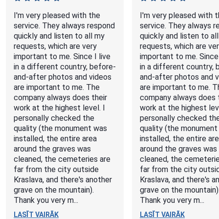
I'm very pleased with the
I'm very pleased with 
service. They always respond
service. They always 
quickly and listen to all my
quickly and listen to al
requests, which are very
requests, which are ve
important to me. Since I live
important to me. Since 
in a different country, before-
in a different country, 
and-after photos and videos
and-after photos and 
are important to me. The
are important to me. T
company always does their
company always does t
work at the highest level. I
work at the highest leve
personally checked the
personally checked th
quality (the monument was
quality (the monument
installed, the entire area
installed, the entire ar
around the graves was
around the graves was
cleaned, the cemeteries are
cleaned, the cemeterie
far from the city outside
far from the city outsi
Kraslava, and there's another
Kraslava, and there's a
grave on the mountain).
grave on the mountain)
Thank you very m...
Thank you very m...
LASĪT VAIRĀK
LASĪT VAIRĀK