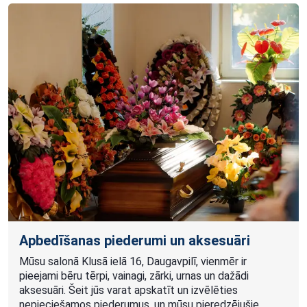
Apbedīšanas piederumi un aksesuāri
Mūsu salonā Klusā ielā 16, Daugavpilī, vienmēr ir
pieejami bēru tērpi, vainagi, zārki, urnas un dažādi
aksesuāri. Šeit jūs varat apskatīt un izvēlēties
nepieciešamos piederumus, un mūsu pieredzējušie