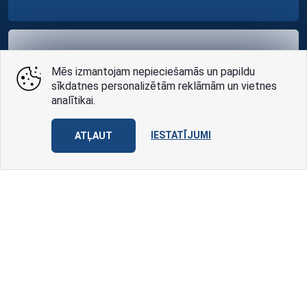
Pieteikt steidzamu
Mēs izmantojam nepieciešamās un papildu
konsultāciju
sīkdatnes personalizētām reklāmām un vietnes
analītikai.
PIETEIKUMA FORMA
IESTATĪJUMI
ATĻAUT
GDPR Compliant
Sīkdatņu pārvaldība
Portāls Memorial Services ir Pasaules Apbedītāju
Asociācijas FIAT-IFTA asociētais biedrs Latvijā