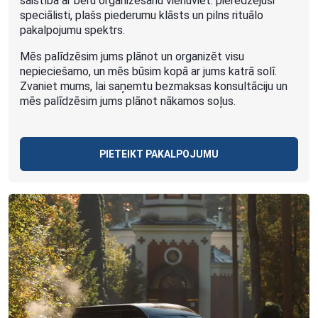
saistībā ar bēru organizēšanu vienuviet: pieredzējuši
speciālisti, plašs piederumu klāsts un pilns rituālo
pakalpojumu spektrs.
Mēs palīdzēsim jums plānot un organizēt visu
nepieciešamo, un mēs būsim kopā ar jums katrā solī.
Zvaniet mums, lai saņemtu bezmaksas konsultāciju un
mēs palīdzēsim jums plānot nākamos soļus.
PIETEIKT PAKALPOJUMU