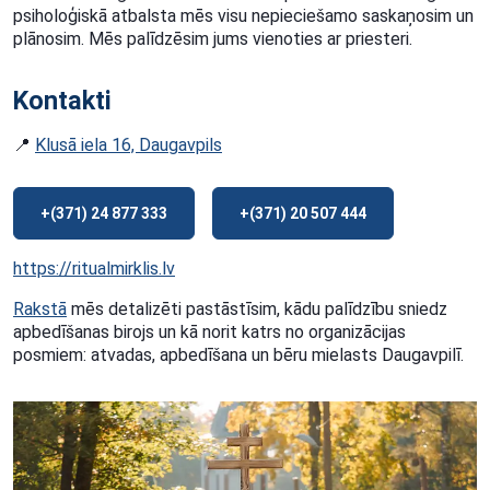
psiholoģiskā atbalsta mēs visu nepieciešamo saskaņosim un
plānosim. Mēs palīdzēsim jums vienoties ar priesteri.
Kontakti
📍
Klusā iela 16, Daugavpils
+(371) 24 877 333
+(371) 20 507 444
https://ritualmirklis.lv
Rakstā
mēs detalizēti pastāstīsim, kādu palīdzību sniedz
apbedīšanas birojs un kā norit katrs no organizācijas
posmiem: atvadas, apbedīšana un bēru mielasts Daugavpilī.