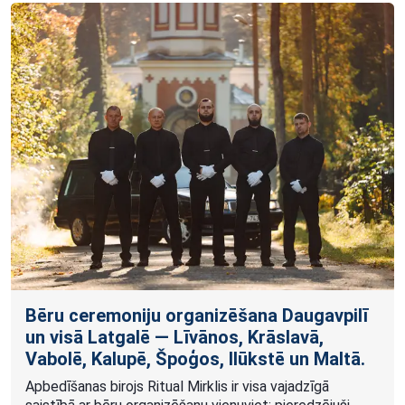
Bēru ceremoniju organizēšana Daugavpilī
un visā Latgalē — Līvānos, Krāslavā,
Vabolē, Kalupē, Špoģos, Ilūkstē un Maltā.
Apbedīšanas birojs Ritual Mirklis ir visa vajadzīgā