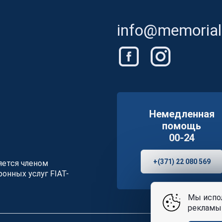
info@memorials
Немедленная
помощь
00-24
+(371) 22 080 569
ляется членом
онных услуг FIAT-
Мы испол
рекламы 