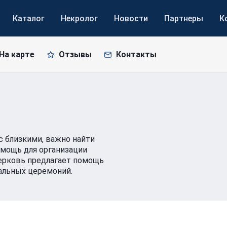
Каталог
Некролог
Новости
Партнеры
К
На карте
Отзывы
Контакты
 близкими, важно найти
омощь для организации
ерковь предлагает помощь
щальных церемоний.