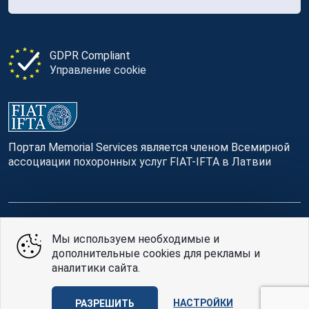
GDPR Compliant
Управление cookie
Портал Memorial Services является членом Всемирной
ассоциации похоронных услуг FIAT-IFTA в Латвии
© Memorial Services, 2016 — 2026 pr3-g
Мы используем необходимые и
дополнительные cookies для рекламы и
Политике конфиденциальности
и
условия
аналитики сайта.
использования
Design
AABB TEAM
НАСТРОЙКИ
РАЗРЕШИТЬ