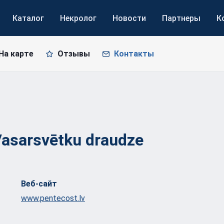
Каталог
Некролог
Новости
Партнеры
К
На карте
Отзывы
Контакты
 Vasarsvētku
draudze
Веб-сайт
www.pentecost.lv