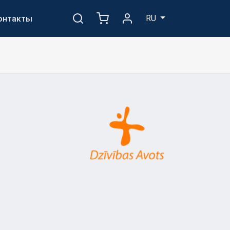
RU
онтакты