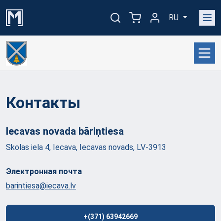
RU
Контакты
Iecavas novada
bāriņtiesa
Skolas iela 4, Iecava, Iecavas novads, LV-3913
Электронная почта
barintiesa@iecava.lv
+(371) 63942669