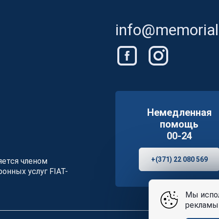
info@memorials
Немедленная
помощь
00-24
+(371) 22 080 569
ляется членом
онных услуг FIAT-
Мы испол
рекламы 