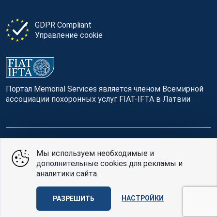
GDPR Compliant
Управление cookie
Портал Memorial Services является членом Всемирной
ассоциации похоронных услуг FIAT-IFTA в Латвии
© Memorial Services, 2016 — 2026 pr3-g
Мы используем необходимые и
дополнительные cookies для рекламы и
Политике конфиденциальности
и
условия
аналитики сайта.
использования
Design
AABB TEAM
НАСТРОЙКИ
РАЗРЕШИТЬ