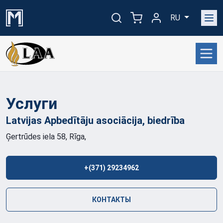
RU
Услуги
Latvijas Apbedītāju asociācija,
biedrība
Ģertrūdes iela 58, Rīga,
+(371) 29234962
КОНТАКТЫ