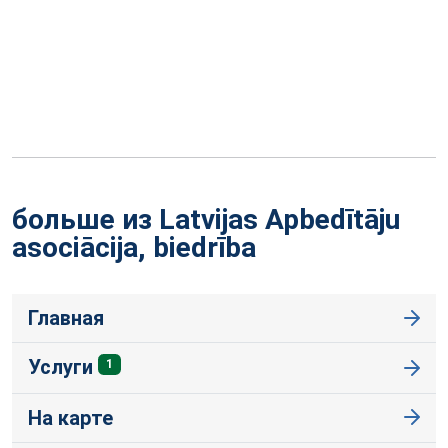
больше из Latvijas Apbedītāju
asociācija,
biedrība
Главная
Услуги
1
На карте