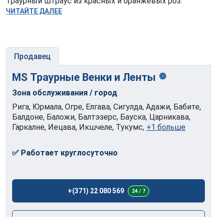
Траурный штраус из красных и оранжевых роз.
ЧИТАЙТЕ ДАЛЕЕ
Продавец
MS Траурные Венки и
Ленты
Зона обслуживания / город
Рига, Юрмала, Огре, Елгава, Сигулда, Адажи, Бабите,
Балдоне, Баложи, Балтэзерс, Бауска, Царникава,
Гаркалне, Иецава, Икшчеле, Тукумс,
+1 больше
✅ Работает круглосуточно
+(371) 22 080 569
24 / 7