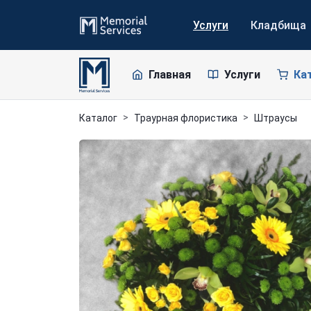
Услуги
Кладбища
Главная
Услуги
Ка
Каталог
Траурная флористика
Штраусы