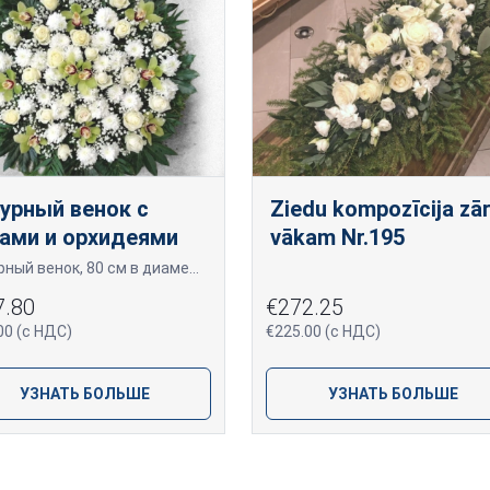
урный венок с
Ziedu kompozīcija zā
ами и орхидеями
vākam Nr.195
Траурный венок, 80 см в диаметре, изготовленный из свежесрезанных белых хризантем, орхидей с зелёно-жёлтыми лепестками и белых или тёмно-красных роз.
7.80
€272.25
00 (с НДС)
€225.00 (с НДС)
УЗНАТЬ БОЛЬШЕ
УЗНАТЬ БОЛЬШЕ