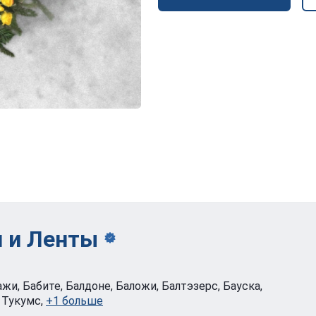
и и
Ленты
дажи, Бабите, Балдоне, Баложи, Балтэзерс, Бауска,
 Тукумс,
+1 больше