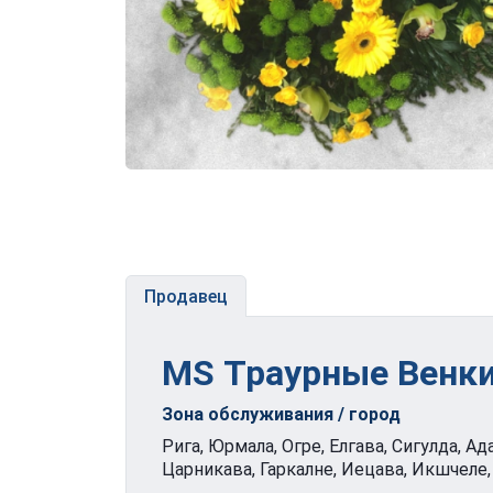
Продавец
MS Траурные Венк
Зона обслуживания / город
Рига, Юрмала, Огре, Елгава, Сигулда, А
Царникава, Гаркалне, Иецава, Икшчеле,