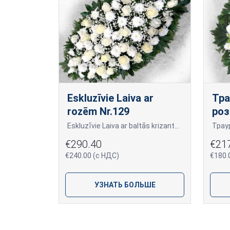
Eskluzīvie Laiva ar
Тра
rozēm Nr.129
роз
Eskluzīvie Laiva ar baltās krizantēmas, krēmkrāsas rozes Nr.129
€290.40
€21
€240.00 (с НДС)
€180.
УЗНАТЬ БОЛЬШЕ