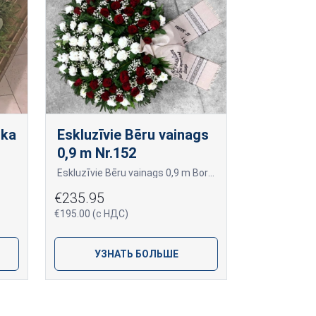
rka
Eskluzīvie Bēru vainags
0,9 m Nr.152
Eskluzīvie Bēru vainags 0,9 m Bordo rozes ar baltā neļķi un krizantēmas Nr.152
€235.95
€195.00 (с НДС)
УЗНАТЬ БОЛЬШЕ