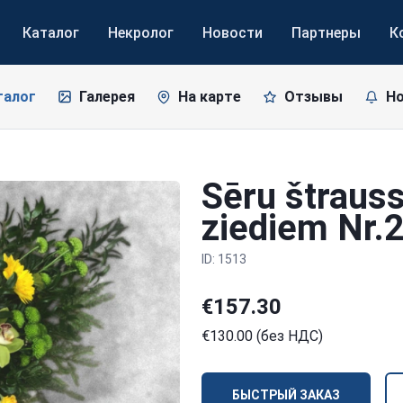
Каталог
Некролог
Новости
Партнеры
К
талог
Галерея
На карте
Отзывы
Н
Sēru štrauss
ziediem Nr.
ID: 1513
€157.30
€130.00 (без НДС)
БЫСТРЫЙ ЗАКАЗ