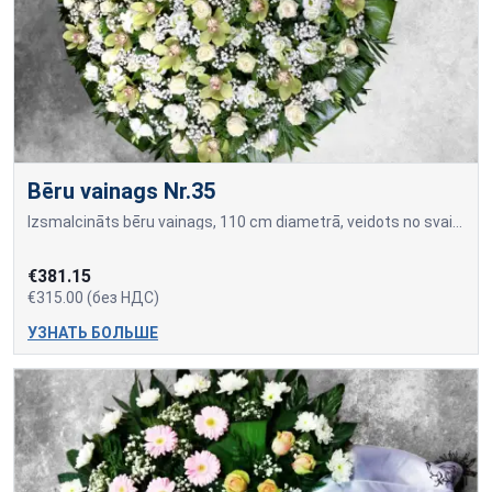
Bēru vainags Nr.35
Izsmalcināts bēru vainags, 110 cm diametrā, veidots no svaigi grieztām baltām rozēm un dzelteniem orhideju ziediem.
€381.15
€315.00 (без НДС)
УЗНАТЬ БОЛЬШЕ