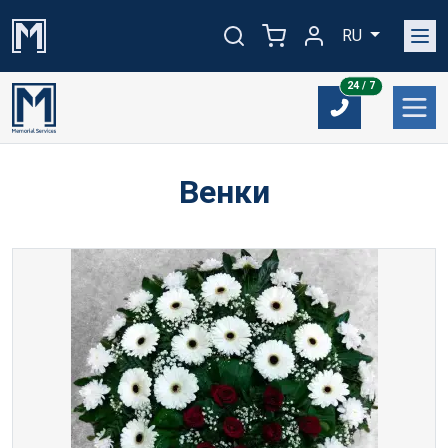
RU
24/7
24 / 7
Венки