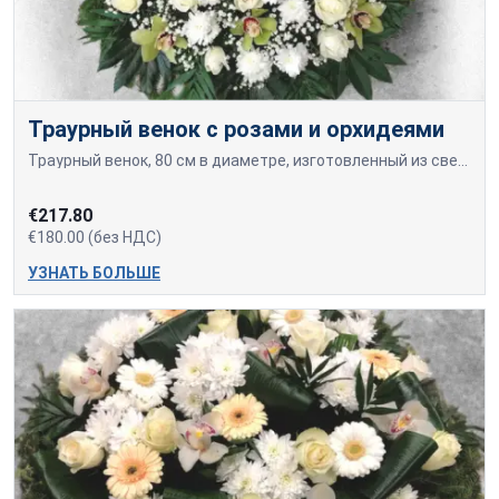
Траурный венок с розами и орхидеями
Траурный венок, 80 см в диаметре, изготовленный из свежесрезанных белых хризантем, орхидей с зелёно-жёлтыми лепестками и белых или тёмно-красных роз.
€217.80
€180.00 (без НДС)
УЗНАТЬ БОЛЬШЕ