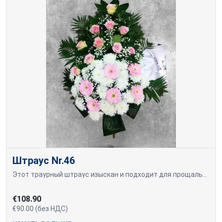
Штраус Nr.46
Этот траурный штраус изыскан и подходит для прощальных церемоний, создавая элегантную и достойную атмосферу. Композиция сочетает нежные розовые розы и герберы.
€108.90
€90.00 (без НДС)