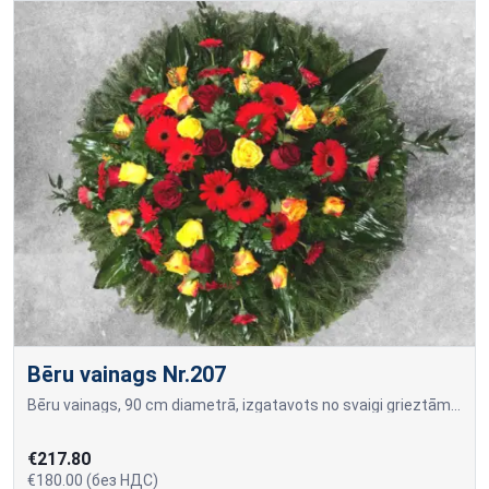
Bēru vainags Nr.207
Bēru vainags, 90 cm diametrā, izgatavots no svaigi grieztām sarkanām gerberām, sarkanām un dzeltenām rozēm.
€217.80
€180.00 (без НДС)