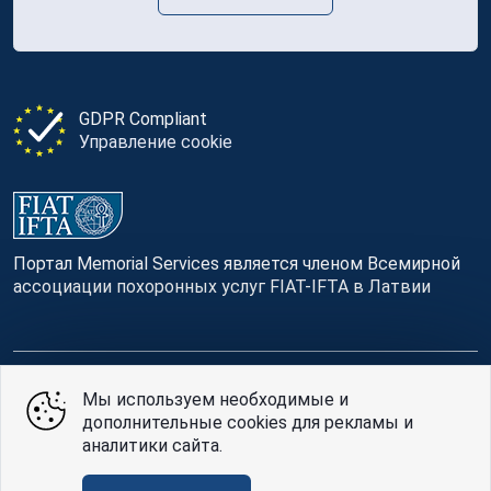
GDPR Compliant
Управление cookie
Портал Memorial Services является членом Всемирной
ассоциации похоронных услуг FIAT-IFTA в Латвии
© Memorial Services, 2016 — 2026 pr3-g
Мы используем необходимые и
дополнительные cookies для рекламы и
Политике конфиденциальности
и
условия
аналитики сайта.
использования