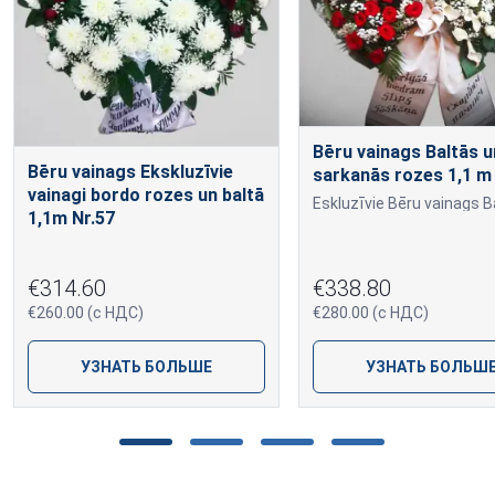
Bēru vainags Baltās u
Bēru vainags Ekskluzīvie
sarkanās rozes 1,1 m
vainagi bordo rozes un baltā
1,1m Nr.57
€314.60
€338.80
€260.00 (с НДС)
€280.00 (с НДС)
УЗНАТЬ БОЛЬШЕ
УЗНАТЬ БОЛЬШ