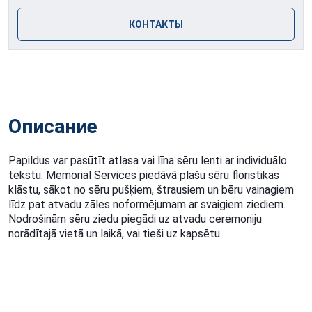
КОНТАКТЫ
Описание
Papildus var pasūtīt atlasa vai līna sēru lenti ar individuālo
tekstu. Memorial Services piedāvā plašu sēru floristikas
klāstu, sākot no sēru pušķiem, štrausiem un bēru vainagiem
līdz pat atvadu zāles noformējumam ar svaigiem ziediem.
Nodrošinām sēru ziedu piegādi uz atvadu ceremoniju
norādītajā vietā un laikā, vai tieši uz kapsētu.