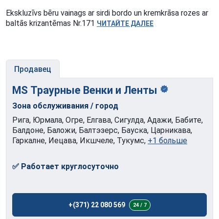
Ekskluzīvs bēru vainags ar sirdi bordo un kremkrāsa rozes ar
baltās krizantēmas Nr.171
ЧИТАЙТЕ ДАЛЕЕ
Продавец
MS Траурные Венки и
Ленты
Зона обслуживания / город
Рига, Юрмала, Огре, Елгава, Сигулда, Адажи, Бабите,
Балдоне, Баложи, Балтэзерс, Бауска, Царникава,
Гаркалне, Иецава, Икшчеле, Тукумс,
+1 больше
✅ Работает круглосуточно
+(371) 22 080 569
24 / 7