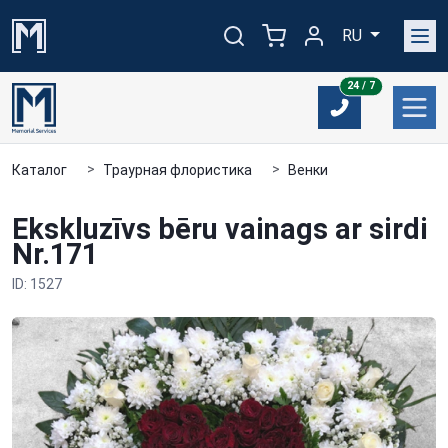
RU
24/7
24 / 7
Каталог
Траурная флористика
Венки
Ekskluzīvs bēru vainags ar sirdi
Nr.171
ID: 1527