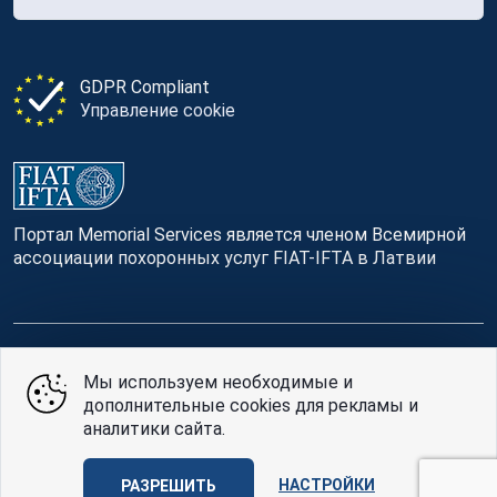
GDPR Compliant
Управление cookie
Портал Memorial Services является членом Всемирной
ассоциации похоронных услуг FIAT-IFTA в Латвии
© Memorial Services, 2016 — 2026 pr3-g
Мы используем необходимые и
дополнительные cookies для рекламы и
Политике конфиденциальности
и
условия
аналитики сайта.
использования
Design
AABB TEAM
НАСТРОЙКИ
РАЗРЕШИТЬ