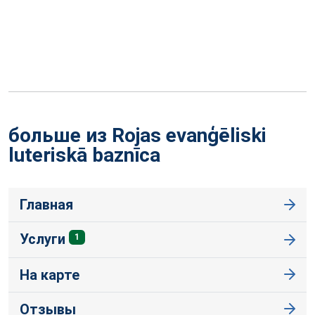
больше из Rojas evanģēliski
luteriskā
baznīca
Главная
Услуги
1
На карте
Отзывы