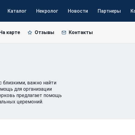
Каталог
Некролог
Новости
Партнеры
К
На карте
Отзывы
Контакты
 близкими, важно найти
омощь для организации
ерковь предлагает помощь
щальных церемоний.