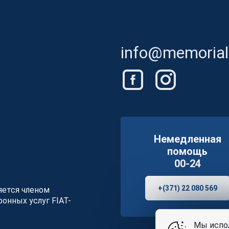
info@memorials
Немедленная
помощь
00-24
+(371) 22 080 569
ляется членом
онных услуг FIAT-
Мы испол