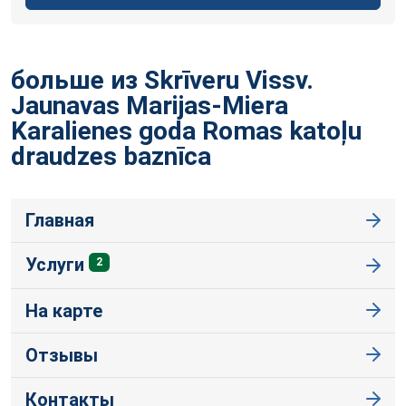
больше из Skrīveru Vissv.
Jaunavas Marijas-Miera
Karalienes goda Romas katoļu
draudzes
baznīca
Главная
Услуги
2
На карте
Отзывы
Контакты