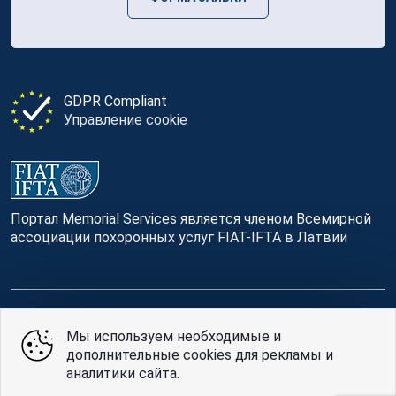
GDPR Compliant
Управление cookie
Портал Memorial Services является членом Всемирной
ассоциации похоронных услуг FIAT-IFTA в Латвии
© Memorial Services, 2016 — 2026 pr3-g
Мы используем необходимые и
дополнительные cookies для рекламы и
Политике конфиденциальности
и
условия
аналитики сайта.
использования