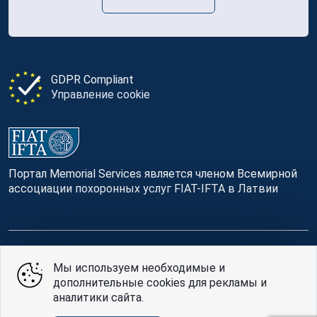
GDPR Compliant
Управление cookie
Портал Memorial Services является членом Всемирной
ассоциации похоронных услуг FIAT-IFTA в Латвии
© Memorial Services, 2016 — 2026 pr3-g
Мы используем необходимые и
дополнительные cookies для рекламы и
Политике конфиденциальности
и
условия
аналитики сайта.
использования