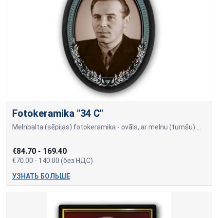
Fotokeramika "34 C"
Melnbalta (sēpijas) fotokeramika - ovāls, ar melnu (tumšu) maliņu, dažādi izmēri: 9x12cm=70,00; 10x15cm=80,00; 13x18cm=90,00; 18x24cm=140,00 Cena var mainīties, ja papildu
€84.70 - 169.40
€70.00 - 140.00 (без НДС)
УЗНАТЬ БОЛЬШЕ