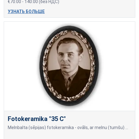
€70.00 - 140.00 (без НДС)
УЗНАТЬ БОЛЬШЕ
Fotokeramika "35 C"
Melnbalta (sēpijas) fotokeramika - ovāls, ar melnu (tumšu) maliņu, dažādi izmēri: 9x12cm=70,00; 10x15cm=80,00; 13x18cm=90,00; 18x24cm=140,00 Cena var mainīties, ja papildu