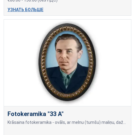
УЗНАТЬ БОЛЬШЕ
Fotokeramika "33 A"
Krāsaina fotokeramika - ovāls, ar melnu (tumšu) maliņu, dažādi izmēri: 9x12cm=70,00; 10x15cm=80,00; 13x18cm=90,00; 18x24cm=140,00 Cena var mainīties, ja papildus tiek piev