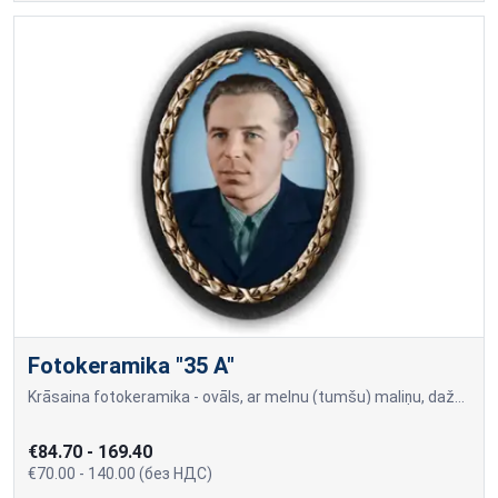
Fotokeramika "35 A"
Krāsaina fotokeramika - ovāls, ar melnu (tumšu) maliņu, dažādi izmēri: 9x12cm=70,00; 10x15cm=80,00; 13x18cm=90,00; 18x24cm=140,00 Cena var mainīties, ja papildus tiek piev
€84.70 - 169.40
€70.00 - 140.00 (без НДС)