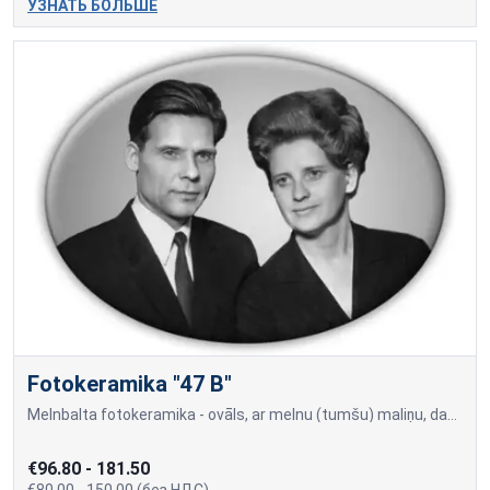
УЗНАТЬ БОЛЬШЕ
Fotokeramika "47 B"
Melnbalta fotokeramika - ovāls, ar melnu (tumšu) maliņu, dažādi izmēri: 9х12cm= 80.00 10x15cm=90.00 13x18cm=100.00 18x24cm=150.00 Cena var mainīties, ja papildus tiek piev
€96.80 - 181.50
€80.00 - 150.00 (без НДС)