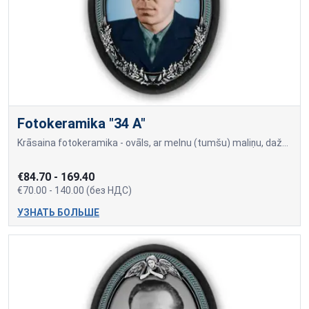
Fotokeramika "34 A"
Krāsaina fotokeramika - ovāls, ar melnu (tumšu) maliņu, dažādi izmēri: 9x12cm=70,00; 10x15cm=80,00; 13x18cm=90,00; 18x24cm=140,00 Cena var mainīties, ja papildus tiek piev
€84.70 - 169.40
€70.00 - 140.00 (без НДС)
УЗНАТЬ БОЛЬШЕ