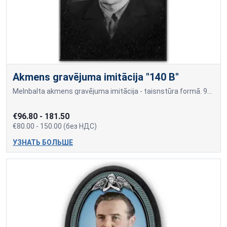
Akmens gravējuma imitācija "140 B"
Melnbalta akmens gravējuma imitācija - taisnstūra formā. 9x12cm=80,00 10x15cm=90,00 13x18cm=100,00 18x24cm=150,00 Cena var mainīties, ja papildus tiek pievienots cilvēka vā
€96.80 - 181.50
€80.00 - 150.00 (без НДС)
УЗНАТЬ БОЛЬШЕ