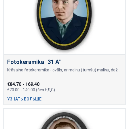
Fotokeramika "31 A"
Krāsaina fotokeramika - ovāls, ar melnu (tumšu) maliņu, dažādi izmēri: 9x12cm=70,00 10x15cm=80,00 13x18cm=90,00 18x24cm=140,00 Cena var mainīties, ja papildus tiek pievien
€84.70 - 169.40
€70.00 - 140.00 (без НДС)
УЗНАТЬ БОЛЬШЕ