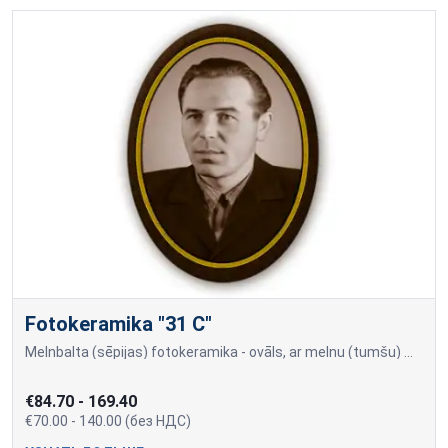
Fotokeramika "31 C"
Melnbalta (sēpijas) fotokeramika - ovāls, ar melnu (tumšu) maliņu, dažādi izmēri: 9x12cm=70,00; 10x15cm=80,00; 13x18cm=90,00; 18x24cm=140,00 Cena var mainīties, ja papildu
€84.70 - 169.40
€70.00 - 140.00 (без НДС)