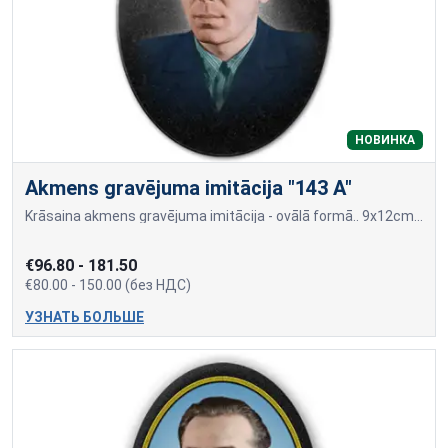
НОВИНКА
Akmens gravējuma imitācija "143 A"
Krāsaina akmens gravējuma imitācija - ovālā formā.. 9x12cm=80,00 10x15cm=90,00 13x18cm=100,00 18x24cm=150,00 Cena var mainīties, ja papildus tiek pievienots cilvēka vārds
€96.80 - 181.50
€80.00 - 150.00 (без НДС)
УЗНАТЬ БОЛЬШЕ