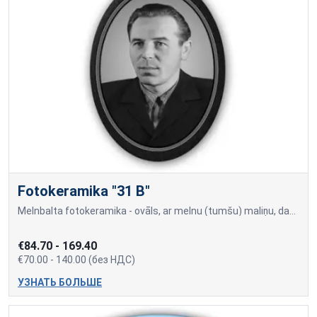
Fotokeramika "31 B"
Melnbalta fotokeramika - ovāls, ar melnu (tumšu) maliņu, dažādi izmēri: 9x12cm=70,00; 10x15cm=80,00; 13x18cm=90,00; 18x24cm=140,00 Cena var mainīties, ja papildus tiek piev
€84.70 - 169.40
€70.00 - 140.00 (без НДС)
УЗНАТЬ БОЛЬШЕ