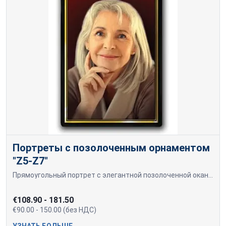
Портреты с позолоченным орнаментом
"Z5-Z7"
Прямоугольный портрет с элегантной позолоченной окантовкой. Фотография выполнена в теплых тонах, фон имеет глубокий оттенок, создавая ощущение уюта и благородства. Портреты можно изготовить в цветном, черно-белом и коричневом (сепия) варианте. Возможно изготовление портретов больших размеров. Цену на портреты большого размера, начиная с 24*30 см, уточняйте отдельно. Доставка через Omniva или самовывоз из офиса (Mālu iela 28, k3, Rīga)
€108.90 - 181.50
€90.00 - 150.00 (без НДС)