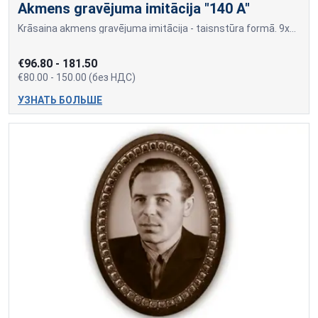
Akmens gravējuma imitācija "140 A"
Krāsaina akmens gravējuma imitācija - taisnstūra formā. 9x12cm=80,00 10x15cm=90,00 13x18cm=100,00 18x24cm=150,00 Cena var mainīties, ja papildus tiek pievienots cilvēka vā
€96.80 - 181.50
€80.00 - 150.00 (без НДС)
УЗНАТЬ БОЛЬШЕ