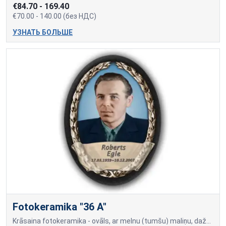
€84.70 - 169.40
€70.00 - 140.00 (без НДС)
УЗНАТЬ БОЛЬШЕ
Fotokeramika "36 A"
Krāsaina fotokeramika - ovāls, ar melnu (tumšu) maliņu, dažādi izmēri: 9x12cm=70,00; 10x15cm=80,00; 13x18cm=90,00; 18x24cm=140,00 Cena var mainīties, ja papildus tiek piev