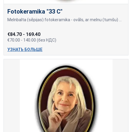
Fotokeramika "33 C"
Melnbalta (sēpijas) fotokeramika - ovāls, ar melnu (tumšu) maliņu, dažādi izmēri: 9x12cm=70,00; 10x15cm=80,00; 13x18cm=90,00; 18x24cm=140,00 Cena var mainīties, ja papildu
€84.70 - 169.40
€70.00 - 140.00 (без НДС)
УЗНАТЬ БОЛЬШЕ