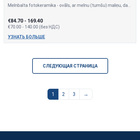
Melnbalta fotokeramika - ovāls, ar melnu (tumšu) maliņu, dažādi izmēri: 9x12cm=70,00; 10x15cm=80,00; 13x18cm=90,00; 18x24cm=140,00 Cena var mainīties, ja papildus tiek piev
€84.70 - 169.40
€70.00 - 140.00 (без НДС)
УЗНАТЬ БОЛЬШЕ
СЛЕДУЮЩАЯ СТРАНИЦА
1
2
3
→