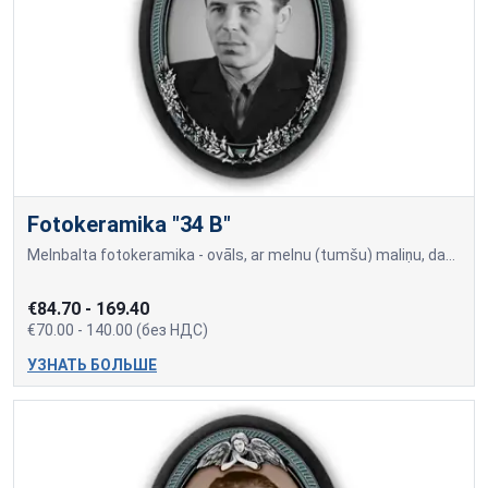
Fotokeramika "34 B"
Melnbalta fotokeramika - ovāls, ar melnu (tumšu) maliņu, dažādi izmēri: 9x12cm=70,00; 10x15cm=80,00; 13x18cm=90,00; 18x24cm=140,00 Cena var mainīties, ja papildus tiek piev
€84.70 - 169.40
€70.00 - 140.00 (без НДС)
УЗНАТЬ БОЛЬШЕ