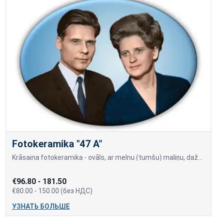
Fotokeramika "47 A"
Krāsaina fotokeramika - ovāls, ar melnu (tumšu) maliņu, dažādi izmēri: 9х12cm= 80.00 10x15cm=90.00 13x18cm=100.00 18x24cm=150.00 Cena var mainīties, ja papildus tiek piev
€96.80 - 181.50
€80.00 - 150.00 (без НДС)
УЗНАТЬ БОЛЬШЕ