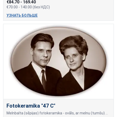
€84.70 - 169.40
€70.00 - 140.00 (без НДС)
УЗНАТЬ БОЛЬШЕ
Fotokeramika "47 C"
Melnbalta (sēpijas) fotokeramika - ovāls, ar melnu (tumšu) maliņu, dažādi izmēri: 9х12cm= 80.00 +PVN 10x15cm=90.00 +PVN 13x18cm=100.00 +PVN 18x24cm=150.00 +PVN