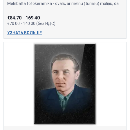
Melnbalta fotokeramika - ovāls, ar melnu (tumšu) maliņu, dažādi izmēri: 9x12cm=70,00; 10x15cm=80,00; 13x18cm=90,00; 18x24cm=140,00 Cena var mainīties, ja papildus tiek piev
€84.70 - 169.40
€70.00 - 140.00 (без НДС)
УЗНАТЬ БОЛЬШЕ