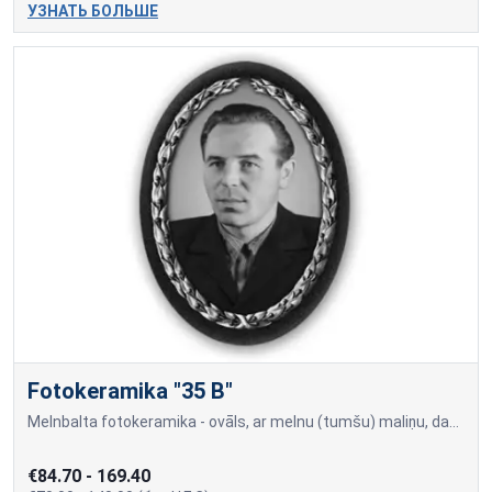
УЗНАТЬ БОЛЬШЕ
Fotokeramika "35 B"
Melnbalta fotokeramika - ovāls, ar melnu (tumšu) maliņu, dažādi izmēri: 9x12cm=70,00; 10x15cm=80,00; 13x18cm=90,00; 18x24cm=140,00 Cena var mainīties, ja papildus tiek piev
€84.70 - 169.40