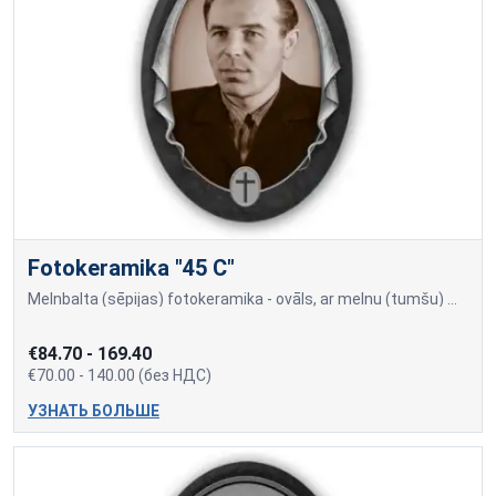
Fotokeramika "45 C"
Melnbalta (sēpijas) fotokeramika - ovāls, ar melnu (tumšu) maliņu, dažādi izmēri: 9x12cm=70,00; 10x15cm=80,00; 13x18cm=90,00; 18x24cm=140,00 Cena var mainīties, ja papildu
€84.70 - 169.40
€70.00 - 140.00 (без НДС)
УЗНАТЬ БОЛЬШЕ