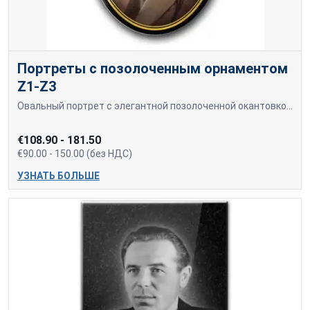
Портреты с позолоченным орнаментом
Z1-Z3
Овальный портрет с элегантной позолоченной окантовкой. Фотография выполнена в теплых тонах, фон имеет глубокий оттенок, создавая ощущение уюта и благородства. Портреты можно изготовить в цветном, черно-белом и коричневом (сепия) варианте. Возможно изготовление портретов больших размеров. Цену на портреты большого размера, начиная с 24*30 см, уточняйте отдельно. Доставка через Omniva или самовывоз из офиса (Mālu iela 28, k3, Rīga)
€108.90 - 181.50
€90.00 - 150.00 (без НДС)
УЗНАТЬ БОЛЬШЕ