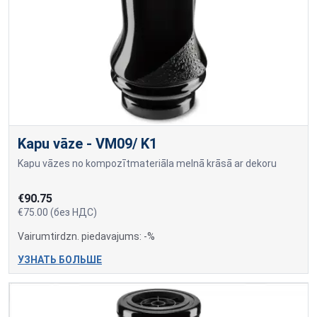
Kapu vāze - VM09/ K1
Kapu vāzes no kompozītmateriāla melnā krāsā ar dekoru
€90.75
€75.00 (без НДС)
Vairumtirdzn. piedavajums: -%
УЗНАТЬ БОЛЬШЕ