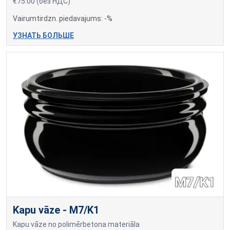
€75.00 (без НДС)
Vairumtirdzn. piedavajums: -%
УЗНАТЬ БОЛЬШЕ
Kapu vāze - M7/K1
Kapu vāze no polimērbetona materiāla