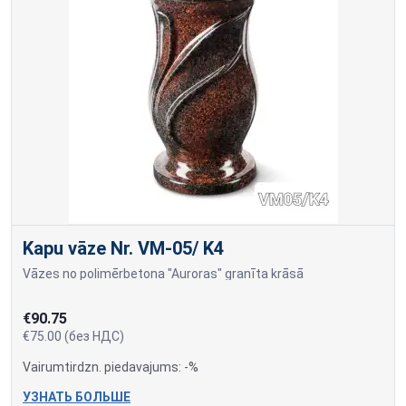
Kapu vāze Nr. VM-05/ K4
Vāzes no polimērbetona "Auroras" granīta krāsā
€90.75
€75.00 (без НДС)
Vairumtirdzn. piedavajums: -%
УЗНАТЬ БОЛЬШЕ