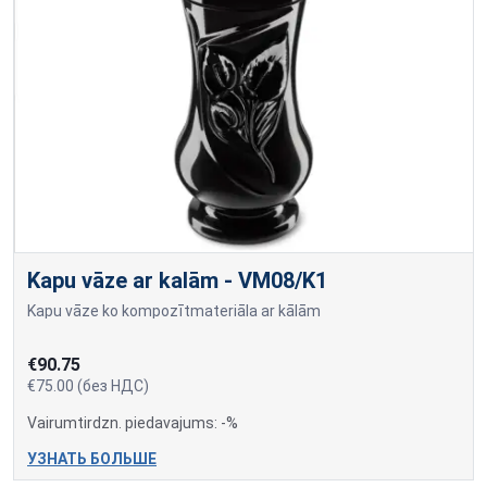
Kapu vāze ar kalām - VM08/K1
Kapu vāze ko kompozītmateriāla ar kālām
€90.75
€75.00 (без НДС)
Vairumtirdzn. piedavajums: -%
УЗНАТЬ БОЛЬШЕ