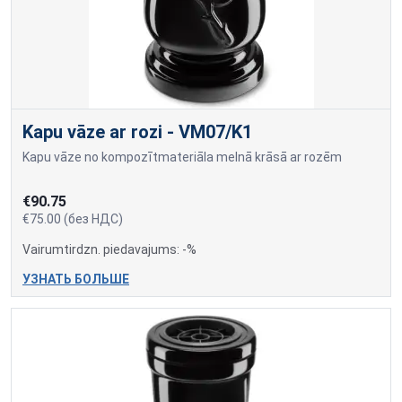
Kapu vāze ar rozi - VM07/K1
Kapu vāze no kompozītmateriāla melnā krāsā ar rozēm
€90.75
€75.00 (без НДС)
Vairumtirdzn. piedavajums: -%
УЗНАТЬ БОЛЬШЕ