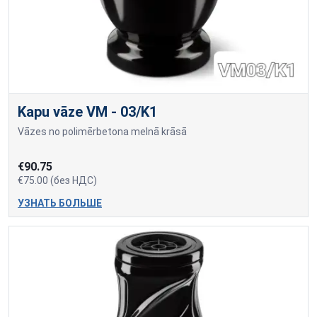
Kapu vāze VM - 03/K1
Vāzes no polimērbetona melnā krāsā
€90.75
€75.00 (без НДС)
УЗНАТЬ БОЛЬШЕ