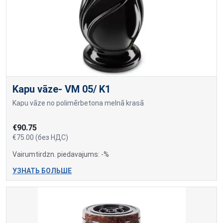
Kapu vāze- VM 05/ K1
Kapu vāze no polimērbetona melnā krasā
€90.75
€75.00 (без НДС)
Vairumtirdzn. piedavajums: -%
УЗНАТЬ БОЛЬШЕ