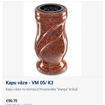
Kapu vāze - VM 05/ K3
Kapu vāze no kompozītmateriāla "Vanga" krāsā
€90.75