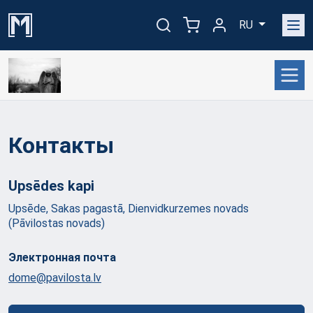
RU
Контакты
Upsēdes
kapi
Upsēde, Sakas pagastā, Dienvidkurzemes novads
(Pāvilostas novads)
Электронная почта
dome@pavilosta.lv