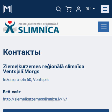
RU
Контакты
Ziemeļkurzemes reģionālā slimnīca
Ventspilī.Morgs
Inženieru iela 60, Ventspils
Веб-сайт
http://ziemelkurzemesslimnica.lv/lv/