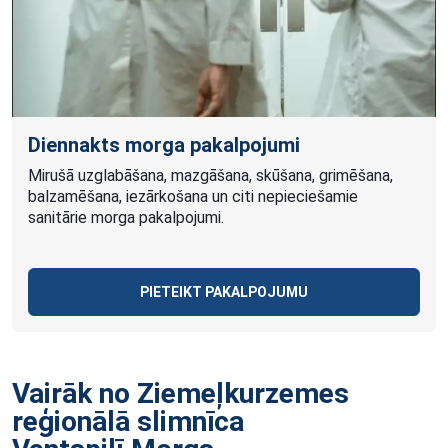
Diennakts morga pakalpojumi
Mirušā uzglabāšana, mazgāšana, skūšana, grimēšana,
balzamēšana, iezārkošana un citi nepieciešamie
sanitārie morga pakalpojumi.
PIETEIKT PAKALPOJUMU
Vairāk no Ziemeļkurzemes
reģionālā slimnīca