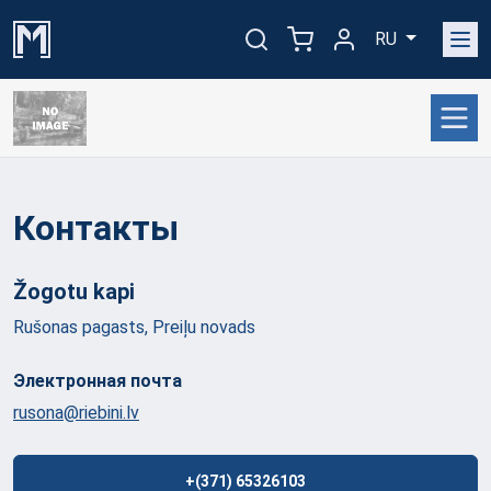
RU
Контакты
Žogotu
kapi
Rušonas pagasts, Preiļu novads
Электронная почта
rusona@riebini.lv
+(371) 65326103