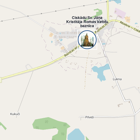
Ciskādu Sv. Jāņa
Kristītāja Romas katoļu
baznīca