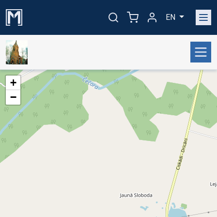
EN
+
−