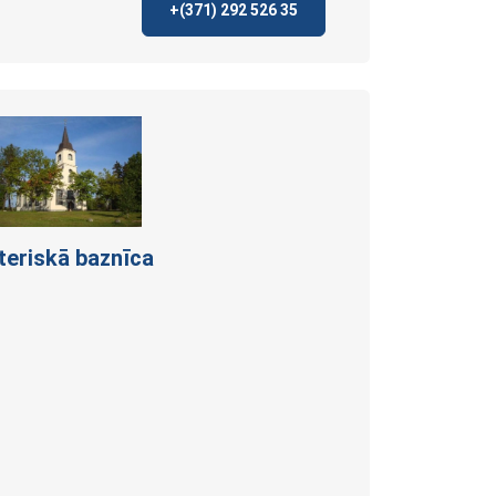
+(371)
292 526 35
uteriskā
baznīca