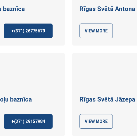
u
baznīca
Rīgas Svētā Antona
+(371)
26775679
VIEW MORE
toļu
baznīca
Rīgas Svētā Jāzepa
+(371)
29157984
VIEW MORE