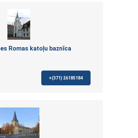
tes Romas katoļu
baznīca
+(371)
26185184