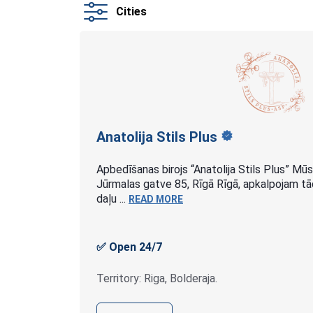
Cities
Anatolija Stils
Plus
Apbedīšanas birojs “Anatolija Stils Plus” Mūsu
Jūrmalas gatve 85, Rīgā Rīgā, apkalpojam tād
daļu ...
READ MORE
✅ Open 24/7
Territory: Riga, Bolderaja.