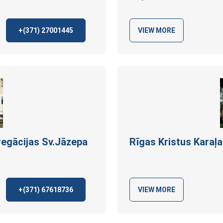
+(371)
27001445
VIEW MORE
egācijas Sv.Jāzepa
Rīgas Kristus Karaļ
+(371)
67618736
VIEW MORE