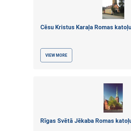
Cēsu Kristus Karaļa Romas katoļ
VIEW MORE
Rīgas Svētā Jēkaba Romas katoļ