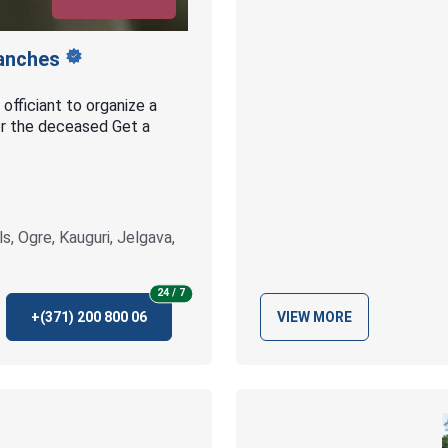
anches
officiant to organize a
or the deceased Get a
ils, Ogre, Kauguri, Jelgava,
24 / 7
+(371)
200 800 06
VIEW MORE