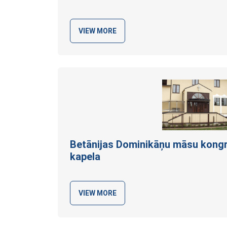
VIEW MORE
Betānijas Dominikāņu māsu kongr
kapela
VIEW MORE