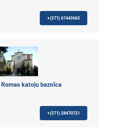
+(371)
67443663
a Romas katoļu
baznīca
+(371)
28470721