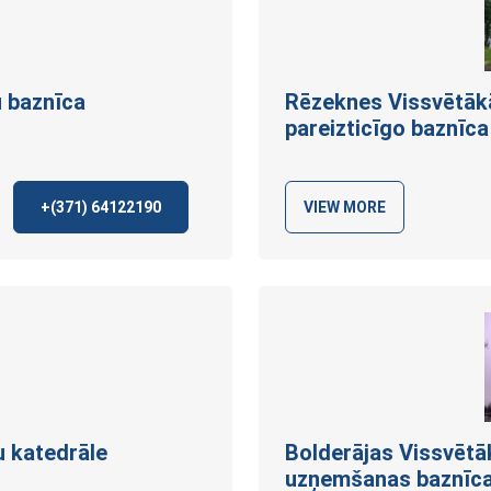
u
baznīca
Rēzeknes Vissvētāk
pareizticīgo
baznīca
+(371)
64122190
VIEW MORE
u
katedrāle
Bolderājas Vissvētā
uzņemšanas
baznīc