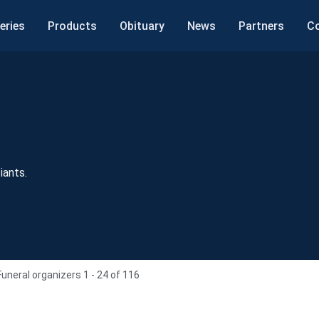
eries
Products
Obituary
News
Partners
C
iants.
Funeral organizers 1 - 24 of 116