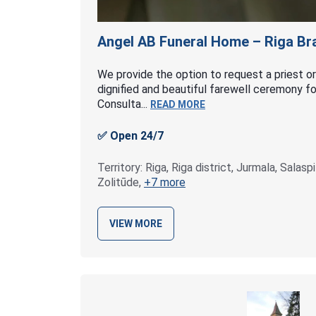
Angel AB Funeral Home – Riga
Br
We provide the option to request a priest or 
dignified and beautiful farewell ceremony f
Consulta...
READ MORE
✅ Open 24/7
Territory: Riga, Riga district, Jurmala, Salasp
Zolitūde,
+7 more
VIEW MORE