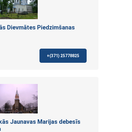
ās Dievmātes Piedzimšanas
+(371)
25778825
kās Jaunavas Marijas debesīs
a