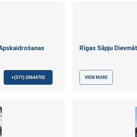
 Apskaidrošanas
Rīgas Sāpju Dievmā
+(371)
20644702
VIEW MORE