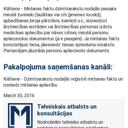
Klātiene - Miršanas faktu dzimtsarakstu nodaļās piesaka
mirušā tuvinieki (laulātais vai citi ģimenes locekļi),
apbedīšanas biroja pārstāvis, kaimiņš u.c., iesniedzot
ārstniecības iestādes vai ārstniecības personas izdotu
medicīnas apliecību par nāves cēloni, mirušā personu
apliecinošus dokumentus (ja ir pieejami). Ja miršanas fakts
konstatējusi tiesa, jāiesniedz tiesas sprieduma noraksts.
Pieteicējam jāuzrāda personu apliecinošs dokuments.
Pakalpojuma saņemšanas kanāli:
Klātiene - Dzimtsarakstu nodaļās reģistrē miršanas faktu un
izsniedz miršanas apliecību
March 30, 2016
Tehniskais atbalsts un
konsultācijas
Nodrošinām tehnisko atbalstu un