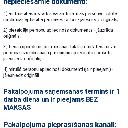
nepieciešamie dokumenti:
1) ārstniecības iestādes vai ārstniecības personas izdota
medicīnas apliecība par nāves cēloni - jāiesniedz oriģināls;
2) pieteicēja personu apliecinošs dokuments - jāuzrāda
oriģināls;
3) tiesas spriedums par miršanas fakta konstatēšanu vai
personas izsludināšanu par mirušu apliecināts noraksts -
jāiesniedz oriģināls;
4) mirušā personu apliecinoši dokumenti (ja ir pieejami) -
jāiesniedz oriģināli
Pakalpojuma saņemšanas termiņš ir 1
darba diena un ir pieejams BEZ
MAKSAS
Pakalpojuma pieprasīšanas kanāli: