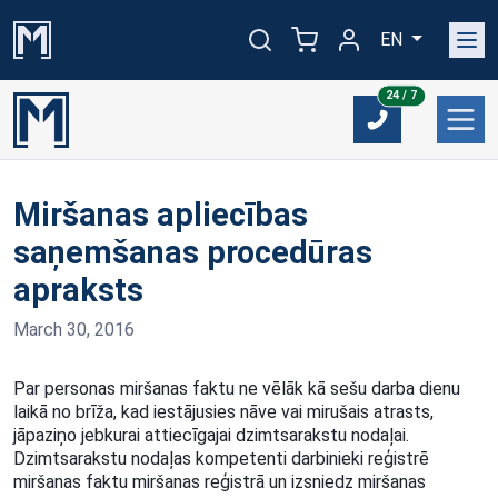
EN
24/7
24 / 7
Miršanas apliecības
saņemšanas procedūras
apraksts
March 30, 2016
Par personas miršanas faktu ne vēlāk kā sešu darba dienu
laikā no brīža, kad iestājusies nāve vai mirušais atrasts,
jāpaziņo jebkurai attiecīgajai dzimtsarakstu nodaļai.
Dzimtsarakstu nodaļas kompetenti darbinieki reģistrē
miršanas faktu miršanas reģistrā un izsniedz miršanas