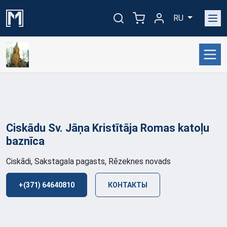
RU
Ciskādu Sv. Jāņa Kristītāja Romas katoļu
baznīca
Ciskādi, Sakstagala pagasts, Rēzeknes novads
+(371) 64640810
КОНТАКТЫ