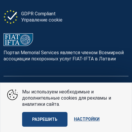
GDPR Compliant
Управление cookie
Портал Memorial Services является членом Всемирной
ассоциации похоронных услуг FIAT-IFTA в Латвии
© Memorial Services, 2016 — 2026 pr3-g
Мы используем необходимые и
дополнительные cookies для рекламы и
Политике конфиденциальности
и
условия
аналитики сайта.
использования
Design
AABB TEAM
НАСТРОЙКИ
РАЗРЕШИТЬ