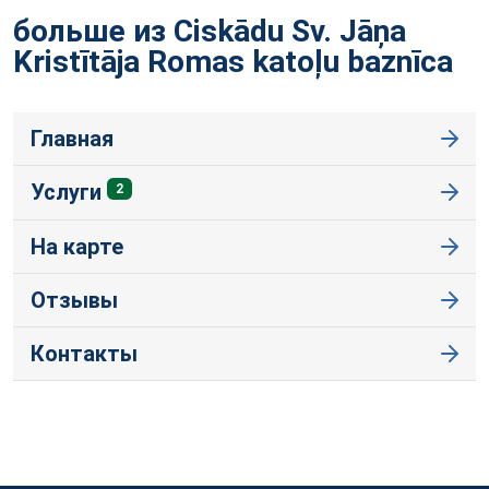
больше из Ciskādu Sv. Jāņa
Kristītāja Romas katoļu
baznīca
Главная
Услуги
2
На карте
Отзывы
Контакты