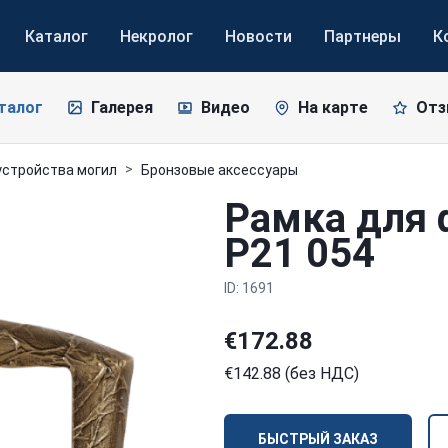
Каталог
Некролог
Новости
Партнеры
К
талог
Галерея
Видео
На карте
От
устройства могил
Бронзовые аксессуары
Рамка для
P21 054
ID: 1691
€172.88
€142.88 (без НДС)
БЫСТРЫЙ ЗАКАЗ