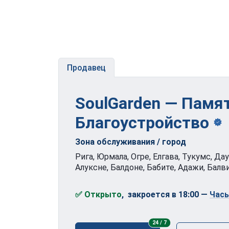
Продавец
SoulGarden — Памя
Благоустройство
Зона обслуживания / город
Рига, Юрмала, Огре, Елгава, Тукумс, Да
Алуксне, Балдоне, Бабите, Адажи, Балви
✅ Открыто
, закроется в 18:00
—
Час
24/7
24 / 7