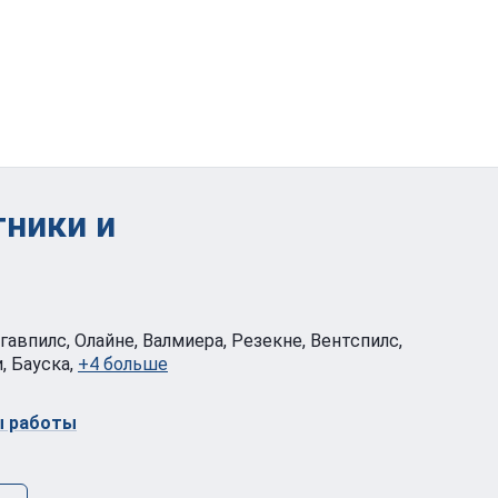
тники и
угавпилс, Олайне, Валмиера, Резекне, Вентспилс,
, Бауска,
+4 больше
ы работы