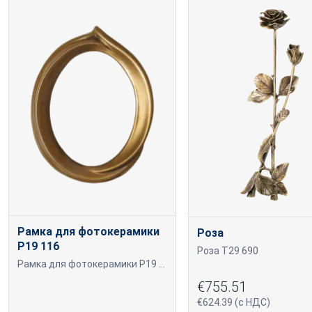
Рамка для фотокерамики
Роза
P19 116
Роза T29 690
Рамка для фотокерамики P19 116 P19 116
€755.51
€624.39 (с НДС)