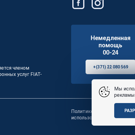
Немедленная
помощь
00-24
+(371) 22 080 569
ляется членом
онных услуг FIAT-
Мы испол
рекламы 
РАЗ
Политике конфиденциальн
использования