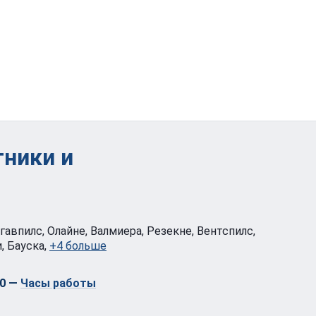
тники и
угавпилс, Олайне, Валмиера, Резекне, Вентспилс,
, Бауска,
+4 больше
0
—
Часы работы