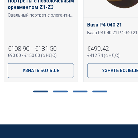
Портреты с позолоченным
орнаментом Z1-Z3
Овальный портрет с элегантной позолоченной окантовкой. Фотография выполнена в теплых тонах, фон имеет глубокий оттенок, создавая ощущение уюта и благородства. Портреты можно изготовить в цветном, черно-белом и коричневом (сепия) варианте. Возможно изготовление портретов больших размеров. Цену на портреты большого размера, начиная с 24*30 см, уточняйте отдельно. Доставка через Omniva или самовывоз из офиса (Mālu iela 28, k3, Rīga)
Ваза P4 040 21
Ваза P4 040 21 P4 040 21
€108.90 - €181.50
€499.42
€90.00 - €150.00 (с НДС)
€412.74 (с НДС)
УЗНАТЬ БОЛЬШЕ
УЗНАТЬ БОЛЬШ