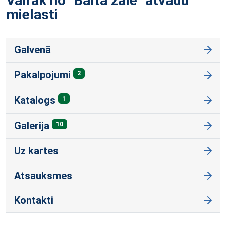
Vairāk no "Baltā zāle" atvadu
mielasti
Galvenā
Pakalpojumi
2
Katalogs
1
Galerija
10
Uz kartes
Atsauksmes
Kontakti