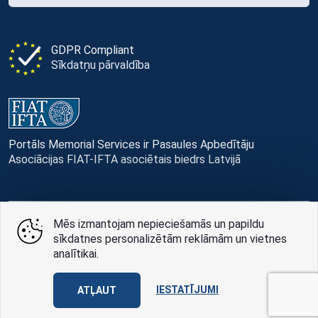
GDPR Compliant
Sīkdatņu pārvaldība
Portāls Memorial Services ir Pasaules Apbedītāju
Asociācijas FIAT-IFTA asociētais biedrs Latvijā
Mēs izmantojam nepieciešamās un papildu
© Memorial Services, 2016 — 2026 pr3-g
sīkdatnes personalizētām reklāmām un vietnes
analītikai.
Privātuma politikai
un
lietošanas noteikumi
Design
AABB TEAM
IESTATĪJUMI
ATĻAUT