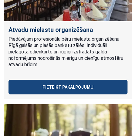
Atvadu mielastu organizēšana
Piedāvājam profesionālu bēru mielasta organizēšanu
Rīgā gaišās un plašās banketu zālēs. Individuāli
pielāgota ēdienkarte un rūpīgi izstrādāts galda
noformējums nodrošinās mierīgu un cienīgu atmosfēru
atvadu brīdim.
PIETEIKT PAKALPOJUMU