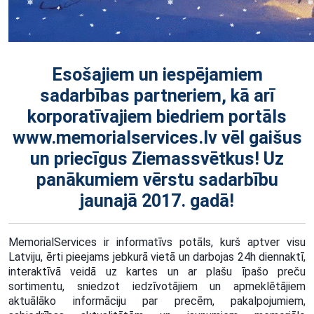
Esošajiem un iespējamiem
sadarbības partneriem, kā arī
korporatīvajiem biedriem portāls
www.memorialservices.lv vēl gaišus
un priecīgus Ziemassvētkus! Uz
panākumiem vērstu sadarbību
jaunajā 2017. gadā!
MemorialServices ir informatīvs potāls, kurš aptver visu
Latviju, ērti pieejams jebkurā vietā un darbojas 24h diennaktī,
interaktīvā veidā uz kartes un ar plašu īpašo preču
sortimentu, sniedzot iedzīvotājiem un apmeklētājiem
aktuālāko informāciju par precēm, pakalpojumiem,