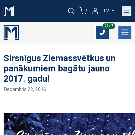
LV
24/7
24 / 7
Sirsnīgus Ziemassvētkus un
panākumiem bagātu jauno
2017. gadu!
Decembris 22, 2016