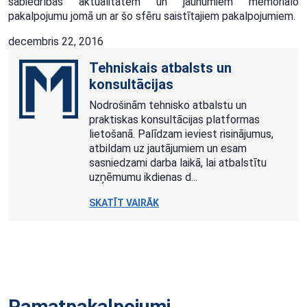
sabiedrības aktualitātēm un jaunumiem memoriālo
pakalpojumu jomā un ar šo sfēru saistītajiem pakalpojumiem.
decembris 22, 2016
Tehniskais atbalsts un
konsultācijas
Nodrošinām tehnisko atbalstu un
praktiskas konsultācijas platformas
lietošanā. Palīdzam ieviest risinājumus,
atbildam uz jautājumiem un esam
sasniedzami darba laikā, lai atbalstītu
uzņēmumu ikdienas d...
SKATĪT VAIRĀK
Pamatpakalpojumi