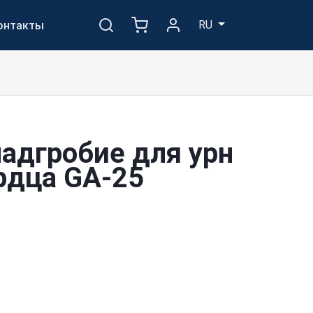
RU
онтакты
надгробие для урн
рдца GA-25