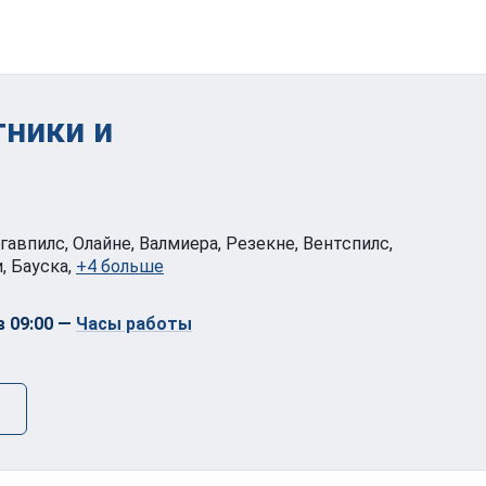
тники и
угавпилс, Олайне, Валмиера, Резекне, Вентспилс,
, Бауска,
+4 больше
 09:00
—
Часы работы