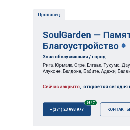
Продавец
SoulGarden — Памя
Благоустройство
Зона обслуживания / город
Рига, Юрмала, Огре, Елгава, Тукумс, Да
Алуксне, Балдоне, Бабите, Адажи, Балви
Сейчас закрыто
, откроется сегодня в
24/7
24 / 7
+(371) 23 993 977
КОНТАКТЫ