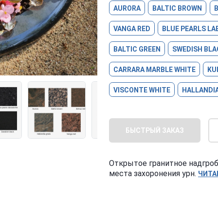
AURORA
BALTIC BROWN
VANGA RED
BLUE PEARLS LA
BALTIC GREEN
SWEDISH BLA
CARRARA MARBLE WHITE
KU
VISCONTE WHITE
HALLANDIA
БЫСТРЫЙ ЗАКАЗ
Открытое гранитное надгроб
места захоронения урн.
ЧИТА