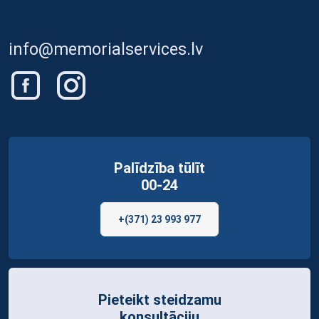
info@memorialservices.lv
Palīdzība tūlīt
00-24
+(371) 23 993 977
Pieteikt steidzamu
konsultāciju