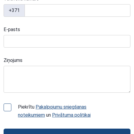
+371
E-pasts
Ziņojums
Piekrītu
Pakalpojumu sniegšanas
noteikumiem
un
Privātuma politikai