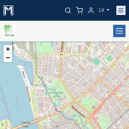
LV
+
−