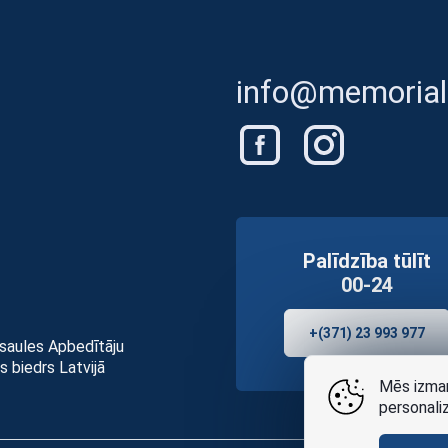
info@memorials
Palīdzība tūlīt
00-24
+(371) 23 993 977
asaules Apbedītāju
s biedrs Latvijā
Mēs izman
personali