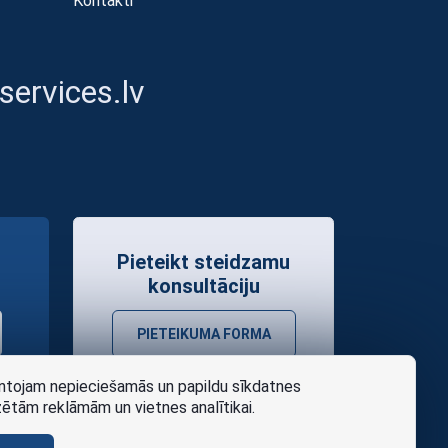
Kontakti
ervices.lv
Pieteikt steidzamu
konsultāciju
PIETEIKUMA FORMA
tojam nepieciešamās un papildu sīkdatnes
zētām reklāmām un vietnes analītikai.