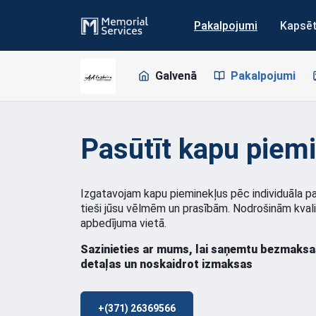
Pakalpojumi
Kapsē
Galvenā
Pakalpojumi
Pasūtīt kapu piemi
Izgatavojam kapu pieminekļus pēc individuāla pa
tieši jūsu vēlmēm un prasībām. Nodrošinām kval
apbedījuma vietā.
Sazinieties ar mums, lai saņemtu bezmaksa
detaļas un noskaidrot izmaksas
+(371) 26369566