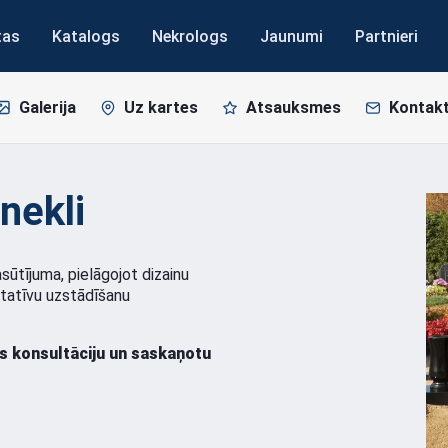
tas
Katalogs
Nekrologs
Jaunumi
Partnieri
Galerija
Uz kartes
Atsauksmes
Kontakt
nekli
sūtījuma, pielāgojot dizainu
itatīvu uzstādīšanu
s konsultāciju un saskaņotu