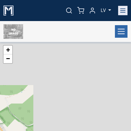
LV
+
−