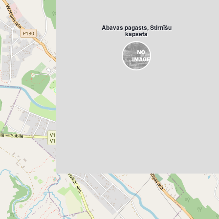
Abavas pagasts, Stirnīšu
kapsēta